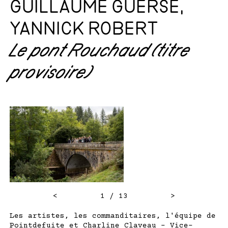
GUILLAUME GUERSE,
YANNICK ROBERT
Le pont Rouchaud (titre
provisoire)
<
1 / 13
>
Les artistes, les commanditaires, l'équipe de
Pointdefuite et Charline Claveau - Vice-