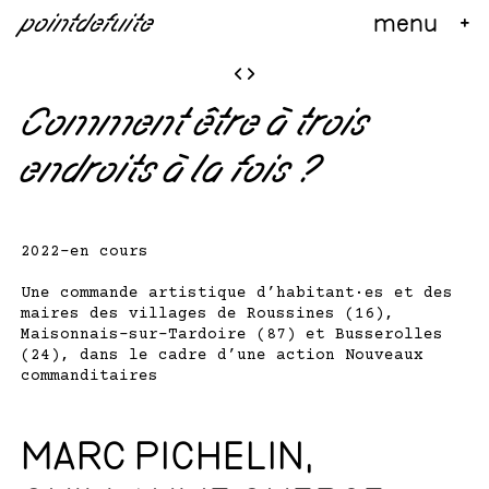
Skip
pointdefuite
menu
+
to
Actualités
content
<
>
Commandes artistiques et citoyennes
Liste des commandes
Comment être à trois
Carte des commandes
endroits à la fois ?
Questions-réponses
Accompagnement
2022-en cours
Commandes publiques
Formation professionnelle
Une commande artistique d’habitant·es et des
maires des villages de Roussines (16),
EAC
Maisonnais-sur-Tardoire (87) et Busserolles
(24), dans le cadre d’une action Nouveaux
À propos
commanditaires
Contact
MARC PICHELIN,