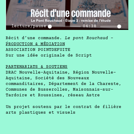
DU 22.07 AU 28.07.2024
actrices.
1ère résidence au pont Rouchaud
La visibilité du projet se poursuit : un
Du 22 au 28 juillet 2024, les artistes Marc
choix de dessins originaux est proposé durant
Pichelin, Guillaume Guerse et Yannick Robert
Play
04:38
les Journées du patrimoine à Limoges qui
sont en résidence à Busserolles (24) dans le
consacre une exposition sur l’architecture en
cadre de la commande du pont Rouchaud.
Récit d’une commande.
Le pont Rouchaud
-
Limousin. Des dessins du pont Rouchaud et de
Étape 3 : remise de l’étude. Réalisation :
PRODUCTION & MÉDIATION
l’habitat en milieu rural réalisés par
Cyrille Latour
ASSOCIATION POINTDEFUITE
Guillaume Guerse et Yannick Robert pourraient
Sur une idée originale de Script
y rester jusqu’à la fin de l’année 2025.
PARTENARIATS & SOUTIENS
Avis aux amateurs et amatrices, aux curieux
DRAC Nouvelle-Aquitaine, Région Nouvelle-
et curieuses, découvrez un aperçu du travail
Aquitaine, Société des Nouveaux
graphique aux Archives départementales de la
commanditaires, Département de la Charente,
Haute Vienne à Limoges, avant d’autres
Communes de Busserolles, Maisonnais-sur-
présentations temporaires en Nouvelle-
Tardoire et Roussines, réseau Astre
Aquitaine (programmation à venir) et bientôt,
l’édition à paraître en 2026 !
Un projet soutenu par le contrat de filière
arts plastiques et visuels