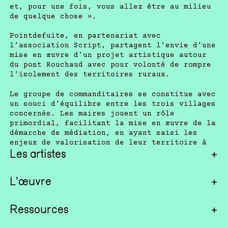
et, pour une fois, vous allez être au milieu
de quelque chose ».
Pointdefuite, en partenariat avec
l’association Script, partagent l’envie d’une
mise en œuvre d’un projet artistique autour
du pont Rouchaud avec pour volonté de rompre
l’isolement des territoires ruraux.
Le groupe de commanditaires se constitue avec
un souci d’équilibre entre les trois villages
concernés. Les maires jouent un rôle
primordial, facilitant la mise en œuvre de la
démarche de médiation, en ayant saisi les
enjeux de valorisation de leur territoire à
travers ce projet culturel.
+
Les artistes
Né en 1967, Marc Pichelin est co-fondateur
+
L'œuvre
des éditions Les Requins Marteaux. Il est le
scénariste attitré de Guillaume Guerse pour
La confiance et les espaces de dialogues
+
Ressources
qui il a déjà écrit six ouvrages, résolument
s’installent progressivement entre les
tournés vers l’humour. Il travaille également
habitant·es et la médiatrice : des réunions