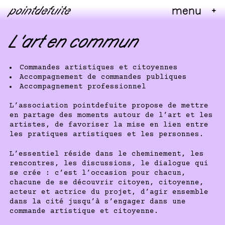
Skip
pointdefuite
menu
+
to
Actualités
content
Commandes artistiques et citoyennes
L’art en commun
Liste des commandes
Commandes artistiques et citoyennes
Carte des commandes
Accompagnement de commandes publiques
Questions-réponses
Accompagnement professionnel
Accompagnement
L’association pointdefuite propose de mettre
en partage des moments autour de l’art et les
Commandes publiques
artistes, de favoriser la mise en lien entre
Formation professionnelle
les pratiques artistiques et les personnes.
EAC
L’essentiel réside dans le cheminement, les
rencontres, les discussions, le dialogue qui
À propos
se crée : c’est l’occasion pour chacun,
Contact
chacune de se découvrir citoyen, citoyenne,
acteur et actrice du projet, d’agir ensemble
dans la cité jusqu’à s’engager dans une
commande artistique et citoyenne.